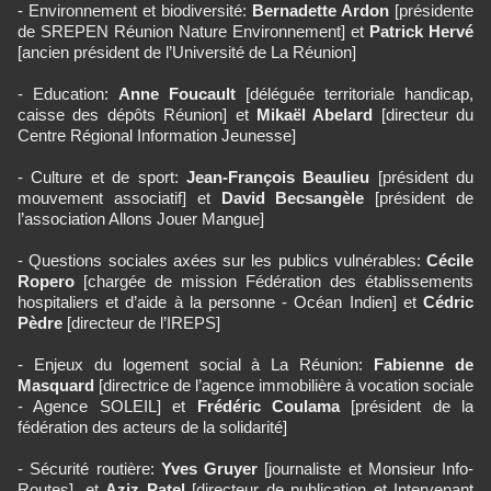
- Environnement et biodiversité:
Bernadette Ardon
[présidente
de SREPEN Réunion Nature Environnement] et
Patrick Hervé
[ancien président de l’Université de La Réunion]
- Education:
Anne Foucault
[déléguée territoriale handicap,
caisse des dépôts Réunion] et
Mikaël Abelard
[directeur du
Centre Régional Information Jeunesse]
- Culture et de sport:
Jean-François Beaulieu
[président du
mouvement associatif] et
David Becsangèle
[président de
l’association Allons Jouer Mangue]
- Questions sociales axées sur les publics vulnérables:
Cécile
Ropero
[chargée de mission Fédération des établissements
hospitaliers et d’aide à la personne - Océan Indien] et
Cédric
Pèdre
[directeur de l’IREPS]
- Enjeux du logement social à La Réunion:
Fabienne de
Masquard
[directrice de l’agence immobilière à vocation sociale
- Agence SOLEIL] et
Frédéric Coulama
[président de la
fédération des acteurs de la solidarité]
- Sécurité routière:
Yves Gruyer
[journaliste et Monsieur Info-
Routes], et
Aziz Patel
[directeur de publication et Intervenant