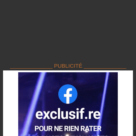
______________ PUBLICITÉ ______________