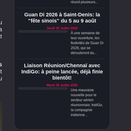
réunit plusieurs...
Guan Di 2026 à Saint-Denis: la
"fête sinois" du 5 au 9 août
u
a
Jeudi 30 Juillet 2026
À une semaine de
t
leur ouverture, les
festivités de Guan Di
2026, qui se
dérouleront du...
s
Liaison Réunion/Chennaï avec
t
IndiGo: à peine lancée, déjà finie
bientôt!
u
Mardi 28 Juillet 2026
Une mauvaise
nouvelle pour le
secteur aérien
réunionnais: IndiGo,
la compagnie
indienne...