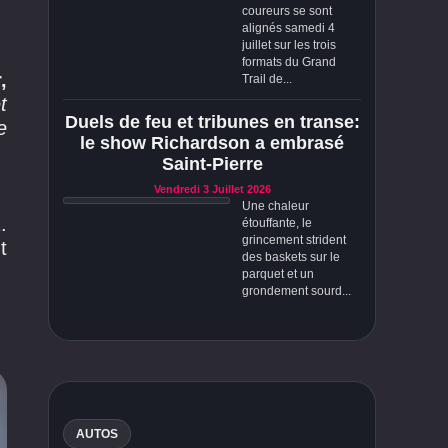
coureurs se sont
alignés samedi 4
juillet sur les trois
formats du Grand
,
Trail de...
t
Duels de feu et tribunes en transe:
e
le show Richardson a embrasé
Saint-Pierre
Vendredi 3 Juillet 2026
Une chaleur
.
étouffante, le
grincement strident
t
des baskets sur le
parquet et un
grondement sourd...
AUTOS