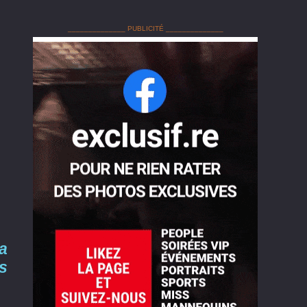
______________ PUBLICITÉ ______________
a
s