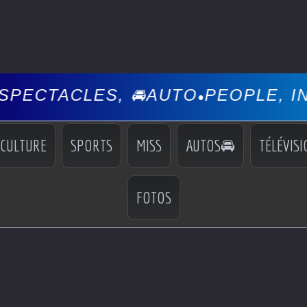
🚘AUTO
PEOPLE, INFOS, EVÉNEM
•
CULTURE
SPORTS
MISS
AUTOS🚘
TÉLÉVISI
FOTOS