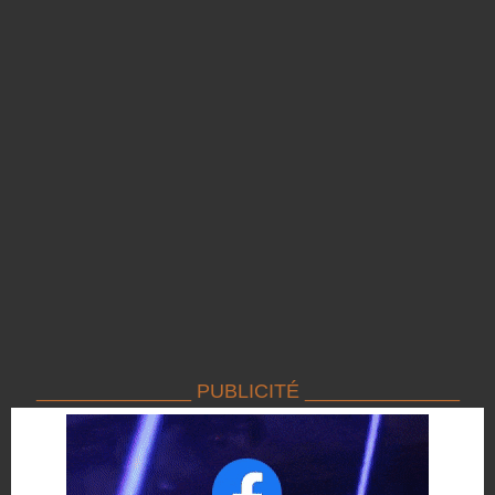
______________ PUBLICITÉ ______________