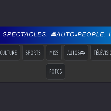
LES, 🚘AUTO
PEOPLE, INFOS, E
•
CULTURE
SPORTS
MISS
AUTOS🚘
TÉLÉVISI
FOTOS