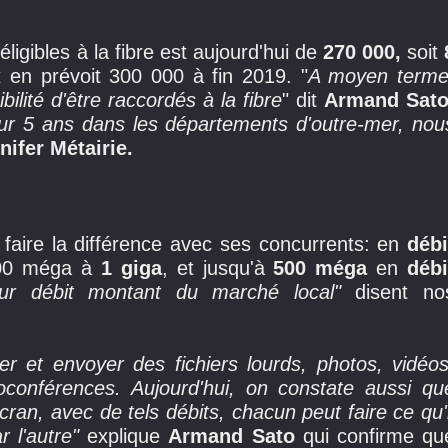
ligibles à la fibre est aujourd'hui de
270 000,
soit
en prévoit 300 000 à fin 2019. "
A moyen terme
ilité d'être raccordés à la fibre
" dit
Armand Sat
sur 5 ans dans les départements d'outre-mer, nou
ifer Métairie.
 faire la différence avec ses concurrents: en
débi
 300 méga à
1 giga
, et jusqu'à
500 méga
en
débi
leur débit montant du marché local"
disent no
er et envoyer des fichiers lourds, photos, vidéos
ioconférences. Aujourd'hui, on constate aussi qu
cran, avec de tels débits, chacun peut faire ce qu'i
r l'autre"
explique
Armand Sato
qui confirme qu