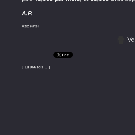
A.P.
Aziz Patel
Ver
[ Lu 966 fois… ]