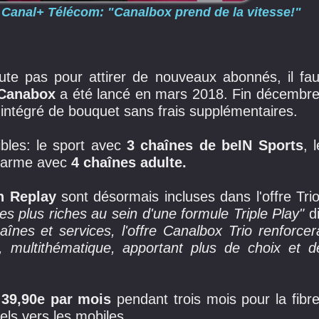
 Canal+ Télécom: "Canalbox prend de la vitesse!"
oute pas pour attirer de nouveaux abonnés, il fau
e Canabox
a été lancé en mars 2018. Fin décembre
 intégré de bouquet sans frais supplémentaires.
bles: le sport avec
3 chaînes de beIN Sports
, l
charme avec
4 chaînes adulte.
n Replay
sont désormais incluses dans l'offre Trio
s plus riches au sein d'une formule Triple Play"
di
înes et services, l'offre Canalbox Trio renforcer
, multithématique, apportant plus de choix et d
:
39,90e par mois
pendant trois mois pour la fibre
ls vers les mobiles.