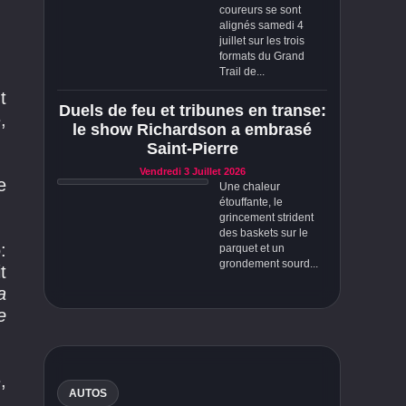
coureurs se sont
alignés samedi 4
juillet sur les trois
formats du Grand
Trail de...
t
Duels de feu et tribunes en transe:
,
le show Richardson a embrasé
Saint-Pierre
Vendredi 3 Juillet 2026
e
Une chaleur
étouffante, le
grincement strident
des baskets sur le
:
parquet et un
grondement sourd...
t
a
e
,
AUTOS