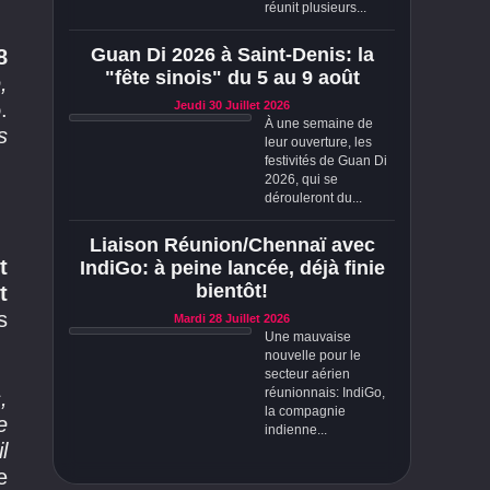
réunit plusieurs...
Guan Di 2026 à Saint-Denis: la
8
"fête sinois" du 5 au 9 août
,
o
.
Jeudi 30 Juillet 2026
À une semaine de
s
leur ouverture, les
festivités de Guan Di
2026, qui se
dérouleront du...
Liaison Réunion/Chennaï avec
t
IndiGo: à peine lancée, déjà finie
bientôt!
t
s
Mardi 28 Juillet 2026
Une mauvaise
nouvelle pour le
secteur aérien
réunionnais: IndiGo,
,
la compagnie
e
indienne...
l
e