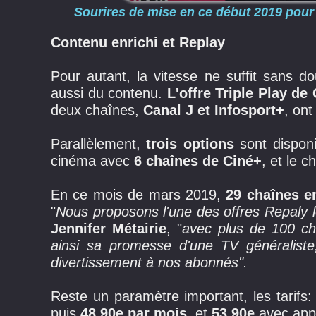
Sourires de mise en ce début 2019 pour
Contenu enrichi et Replay
Pour autant, la vitesse ne suffit sans d
aussi du contenu.
L'offre Triple Play d
deux chaînes,
Canal J et Infosport+
, ont
Parallèlement,
trois options
sont disponi
cinéma avec
6 chaînes de Ciné+
, et le 
En ce mois de mars 2019,
29 chaînes e
"
Nous proposons l'une des offres Repaly le
Jennifer Métairie
, "
avec plus de 100 cha
ainsi sa promesse d'une TV généraliste
divertissement à nos abonnés".
Reste un paramètre important, les tarifs
puis
48,90e par mois
, et
53,90e
avec appe