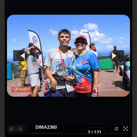
D86A2360
2
/
121