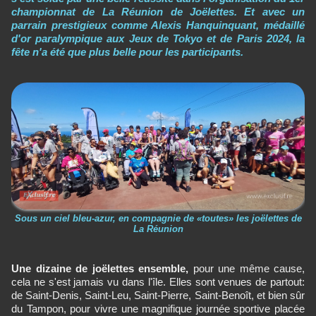
championnat de La Réunion de Joëlettes. Et avec un
parrain prestigieux comme Alexis Hanquinquant, médaillé
d'or paralympique aux Jeux de Tokyo et de Paris 2024, la
fête n'a été que plus belle pour les participants.
Sous un ciel bleu-azur, en compagnie de «toutes» les joëlettes de
La Réunion
Une dizaine de joëlettes ensemble,
pour une même cause,
cela ne s'est jamais vu dans l'île. Elles sont venues de partout:
de Saint-Denis, Saint-Leu, Saint-Pierre, Saint-Benoît, et bien sûr
du Tampon, pour vivre une magnifique journée sportive placée