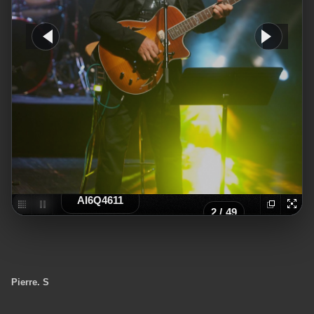
AI6Q4611
2
/
49
Pierre. S