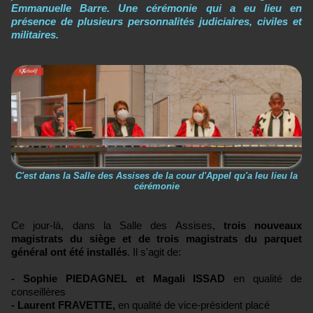
Emmanuelle Barre. Une cérémonie qui a eu lieu en
présence de plusieurs personnalités judiciaires, civiles et
militaires.
C'est dans la Salle des Assises de la cour d'Appel qu'a leu lieu la
cérémonie
Ce jour-là, dans la Salle des Assises,
trois nouveaux
magistrats du siège et de trois magistrats du parquet
général ont été installés
. Il s'agit de:
- Sophie PIEDAGNEL et Magali ISSAD
en qualité de
conseillères
- Laurent FRAVETTE,
en qualité de vice-président placé