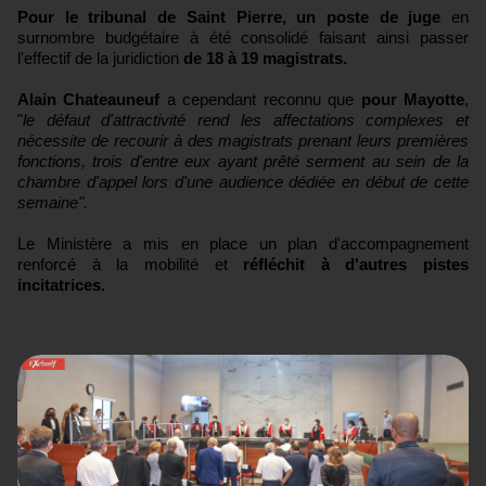
Pour le tribunal de Saint Pierre, un poste de juge
en
surnombre budgétaire à été consolidé faisant ainsi passer
l'effectif de la juridiction
de 18 à 19 magistrats.
Alain Chateauneuf
a cependant reconnu que
pour Mayotte
,
"
le défaut d'attractivité rend les affectations complexes et
nécessite de recourir à des magistrats prenant leurs premières
fonctions, trois d'entre eux ayant prêté serment au sein de la
chambre d'appel lors d'une audience dédiée en début de cette
semaine".
Le Ministère a mis en place un plan d'accompagnement
renforcé à la mobilité et
réfléchit à d'autres pistes
incitatrices.