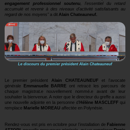
engagement professionnel soutenu
, l'essentiel du retard
accumulé et revenir à des niveaux d'activité satisfaisants au
regard de nos moyens"
a dit
Alain Chateauneuf.
Le discours du premier président Alain Chateauneuf
Le premier président
Alain CHATEAUNEUF
et l'avocate
générale
Emmanuelle BARRE
ont retracé les parcours de
chaque magistrat.e nouvellement nommé.e avant de leur
souhaiter la bienvenue. A noter que le directeur du greffe a aussi
une nouvelle adjointe en la personne d'
Hélène MASCLEFF
qui
remplace
Marielle MOREAU
affectée en Polynésie.
Rendez-vous est pris en octobre pour l'installation de
Fabienne
ATZORI,
nouvelle procureure générale, qui va remplacer
Denis