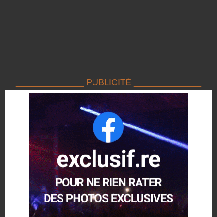
______________ PUBLICITÉ ______________