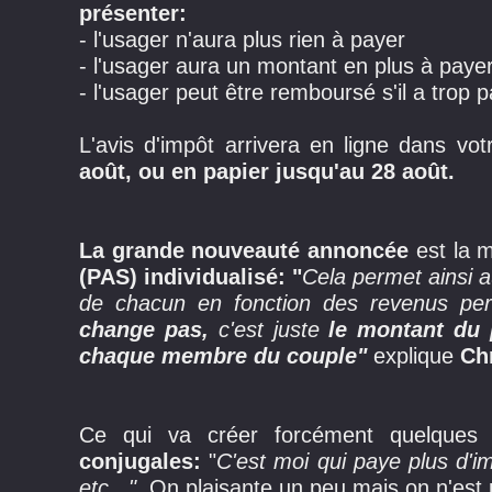
présenter:
- l'usager n'aura plus rien à payer
- l'usager aura un montant en plus à payer
- l'usager peut être remboursé s'il a trop
L'avis d'impôt arrivera en ligne dans vot
août, ou en papier jusqu'au 28 août.
La grande nouveauté annoncée
est la 
(PAS) individualisé: "
Cela permet ainsi a
de chacun en fonction des revenus per
change pas,
c'est juste
le montant du p
chaque membre du couple"
explique
Chr
Ce qui va créer forcément quelques
conjugales:
"
C'est moi qui paye plus d'im
etc..."
On plaisante un peu mais on n'est pa