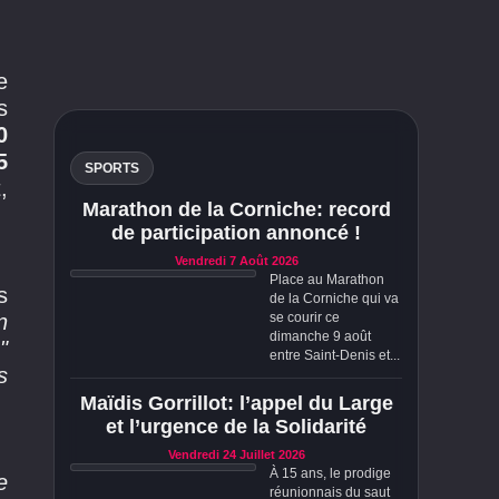
e
s
0
5
SPORTS
,
Marathon de la Corniche: record
de participation annoncé !
Vendredi 7 Août 2026
Place au Marathon
s
de la Corniche qui va
n
se courir ce
dimanche 9 août
"
entre Saint-Denis et...
s
Maïdis Gorrillot: l’appel du Large
et l’urgence de la Solidarité
Vendredi 24 Juillet 2026
À 15 ans, le prodige
e
réunionnais du saut