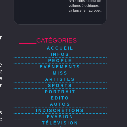
BYD, constructeur de
voitures électriques,
va lancer en Europe...
r
_____CATÉGORIES
ACCUEIL
INFOS
PEOPLE
e
EVÉNEMENTS
t
MISS
e
ARTISTES
r
SPORTS
PORTRAIT
EDITO
AUTOS
INDISCRÉTIONS
s
EVASION
c
TÉLÉVISION