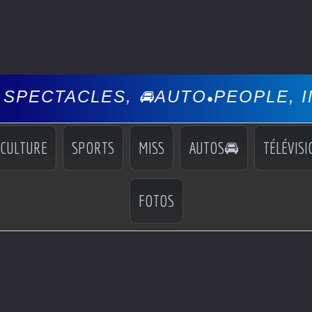
ES, 🚘AUTO
PEOPLE, INFOS, EVÉ
•
CULTURE
SPORTS
MISS
AUTOS🚘
TÉLÉVISI
FOTOS