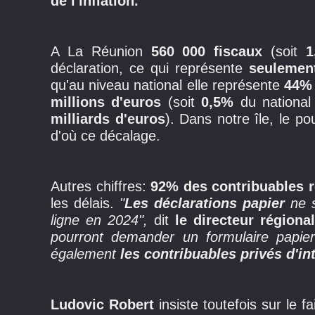
de l'inflation.
A La Réunion
560 000 fiscaux
(soit
1
déclaration, ce qui représente
seulemen
qu'au niveau national elle représente
44% 
millions d'euros
(soit
0,5%
du national 
milliards d'euros
). Dans notre île, le p
d'où ce décalage.
Autres chiffres:
92% des contribuables 
les délais.
"
Les déclarations papier
ne 
ligne en 2024",
dit
le directeur régiona
pourront demander un formulaire papi
également
les contribuables privés d'in
Ludovic Robert
insiste toutefois sur le f