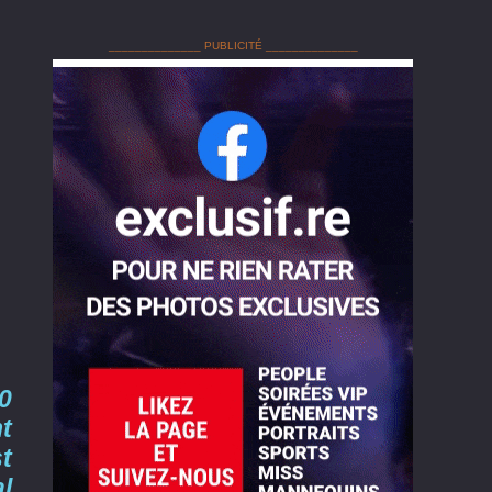
______________ PUBLICITÉ ______________
0
t
st
l