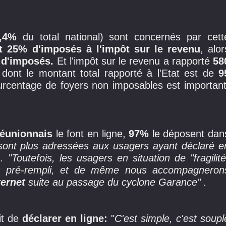
,4%
du total national) sont concernés par cett
t 25% d'imposés à l'impôt sur le revenu
, alor
d'imposés.
Et l'impôt sur le revenu a rapporté
58
dont le montant total rapporté à l'Etat est de
9
ourcentage de foyers non imposables est important
réunionnais
le font en ligne,
97%
le déposent dan
sont plus adressées aux usagers ayant déclaré e
l
.
"Toutefois, les usagers en situation de "fragilité
er pré-rempli, et de même nous accompagneron
ternet
suite au passage du cyclone Garance" .
ait de
déclarer en ligne:
"
C'est simple, c'est soupl