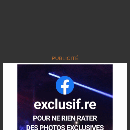
______________ PUBLICITÉ ______________