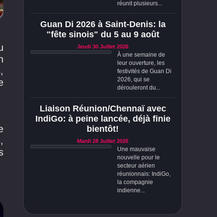
réunit plusieurs...
Guan Di 2026 à Saint-Denis: la
"fête sinois" du 5 au 9 août
u
Jeudi 30 Juillet 2026
À une semaine de
n
leur ouverture, les
,
festivités de Guan Di
2026, qui se
e
dérouleront du...
Liaison Réunion/Chennaï avec
IndiGo: à peine lancée, déjà finie
e
bientôt!
,
Mardi 28 Juillet 2026
Une mauvaise
s
nouvelle pour le
secteur aérien
réunionnais: IndiGo,
la compagnie
indienne...