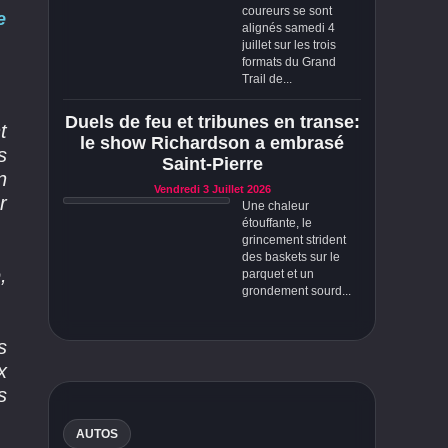
coureurs se sont
e
alignés samedi 4
juillet sur les trois
formats du Grand
Trail de...
Duels de feu et tribunes en transe:
t
le show Richardson a embrasé
s
Saint-Pierre
n
Vendredi 3 Juillet 2026
r
Une chaleur
étouffante, le
grincement strident
des baskets sur le
,
parquet et un
grondement sourd...
s
x
s
AUTOS