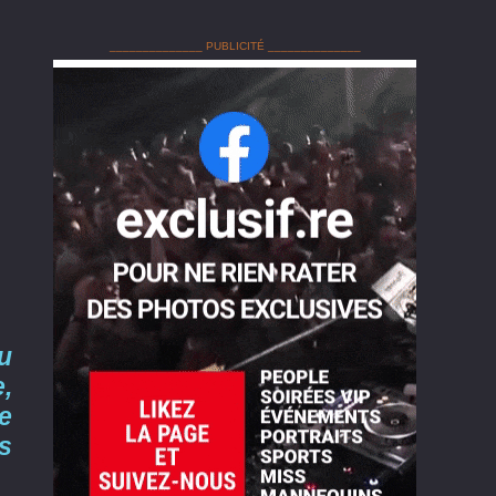
______________ PUBLICITÉ ______________
u
,
e
s