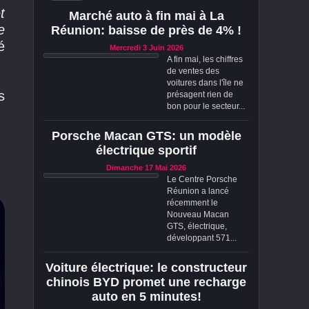
t
Marché auto à fin mai à La
e
Réunion: baisse de près de 4% !
é
Mercredi 3 Juin 2026
A fin mai, les chiffres
de ventes des
voitures dans l'île ne
s
présagent rien de
bon pour le secteur...
Porsche Macan GTS: un modèle
électrique sportif
Dimanche 17 Mai 2026
Le Centre Porsche
Réunion a lancé
récemment le
Nouveau Macan
GTS, électrique,
développant 571...
Voiture électrique: le constructeur
chinois BYD promet une recharge
auto en 5 minutes!