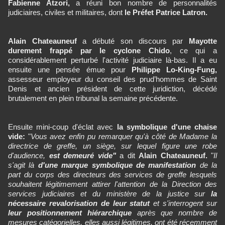
Fabienne Atzori,
a réuni bon nombre de personnalités
judiciaires, civiles et militaires, dont
le Préfet Patrice Latron.
Alain Chateauneuf
a débuté son discours par
Mayotte
durement frappé par le cyclone Chido
, ce qui a
considérablement perturbé l'activité judiciaire là-bas. Il a eu
ensuite une pensée émue pour
Philippe Lo-King-Fung,
assesseur employeur du conseil des prud’hommes de Saint
Denis et ancien président de cette juridiction, décédé
brutalement en plein tribunal la semaine précédente.
Ensuite mini-coup d'éclat avec
la symbolique d'une chaise
vide:
"
Vous avez enfin pu remarquer qu'à côté de Madame la
directrice de greffe, un siège, sur lequel figure une robe
d'audience,
est demeuré vide"
a dit
Alain Chateauneuf.
"
Il
s'agit là
d'une marque symbolique de manifestation
de la
part du corps des directeurs des services de greffe lesquels
souhaitent légitimement attirer l'attention de la Direction des
services judiciaires et du ministère de la justice sur
la
nécessaire revalorisation de leur statut
et s'interrogent sur
leur positionnement hiérarchique
après que nombre de
mesures catégorielles, elles aussi légitimes, ont été récemment