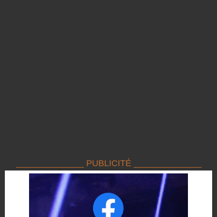
______________ PUBLICITÉ ______________