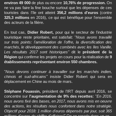
environ 49 000
de plus ou encore
10,76% de progression.
On
ne va pas faire la fine bouche surtout que les dépenses de ces
touristes dans l'île ont atteint
356,2 millions d'euros
(contre
325,3 millions
en 2016), ce qui est bénéfique pour l'ensemble
des acteurs de la filière.
En tout cas,
Didier Robert,
pour qui le secteur de l'industrie
touristique reste prioritaire, est satisfait: "
Nous avons travaillé
sur trois points: l'amélioration de l'offre, la diversification des
marchés, le développement des combinés avec les Iles Vanille.
Les résultats 2017 sont historiques"
dit le
président de la
Région
qui confirme les projets en cours pour la réalisation de
9
établissements représentant environ 550 chambres.
"
Nous devons continuer à travailler sur les marchés indien,
chinois et sud-africains"
insiste Didier Robert qui sera en
déplacement en Chine au mois de mars.
Stéphane Fouassin,
président de l'IRT depuis avril 2016, se
concentre sur
l'augmentation de 9% des recettes:
"
En 2016,
nous avons fixé des bases, en 2017, nous avons mis en oeuvre
des actions, les résultats nous confortent dans notre stratégie.
Objectif pour 2018: 1 million d'euros dépensés par jour, soit 365
millions d'euros de chiffre d'affaires!
" On en reparle dans un an.