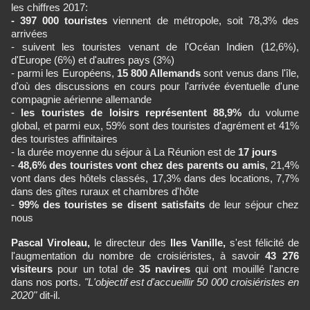
les chiffres 2017:
- 397 000 touristes
viennent de métropole, soit 78,3% des
arrivées
- suivent les touristes venant de l'Océan Indien (12,6%),
d'Europe (6%) et d'autres pays (3%)
- parmi les Européens,
15 800 Allemands
sont venus dans l'île,
d'où des discussions en cours pour l'arrivée éventuelle d'une
compagnie aérienne allemande
-
les touristes de loisirs représentent 88,9%
du volume
global, et parmi eux, 59% sont des touristes d'agrément et 41%
des touristes affinitaires
- la durée moyenne du séjour à La Réunion est de
17 jours
-
48,6% des touristes vont chez des parents ou amis
, 21,4%
vont dans des hôtels classés, 17,3% dans des locations, 7,7%
dans des gîtes ruraux et chambres d'hôte
-
99% des touristes se disent satisfaits
de leur séjour chez
nous
Pascal Viroleau,
le directeur des
Iles Vanille,
s'est félicité de
l'augmentation du nombre de croisiéristes, à savoir
43 276
visiteurs
pour un total de
35 navires
qui ont mouillé l'ancre
dans nos ports.
"L'objectif est d'accueillir 50 000 croisiéristes en
2020"
dit-il.