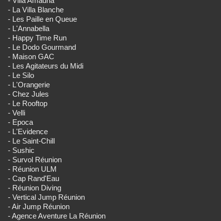
- Villa Amadria
- La Villa Blanche
- Les Paille en Queue
- L'Annabella
- Happy Time Run
- Le Dodo Gourmand
- Maison GAC
- Les Agitateurs du Midi
- Le Silo
- L'Orangerie
- Chez Jules
- Le Rooftop
- Velli
- Epoca
- L'Evidence
- Le Saint-Chill
- Sushic
- Survol Réunion
- Réunion ULM
- Cap Rand'Eau
- Réunion Diving
- Vertical Jump Réunion
- Air Jump Réunion
- Agence Aventure La Réunion