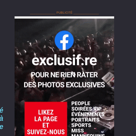
______________ PUBLICITÉ ______________
gé
 à
e