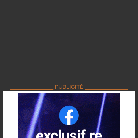
______________ PUBLICITÉ ______________