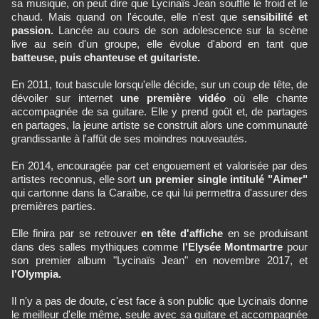
sa musique, on peut dire que Lycinaïs Jean souffle le froid et le
chaud. Mais quand on l'écoute, elle n'est que s
ensibilité et
passion.
Lancée au cours de son adolescence sur la scène
live au sein d'un groupe, elle évolue d'abord en tant que
batteuse, puis chanteuse et guitariste.
En 2011, tout bascule lorsqu'elle décide, sur un coup de tête, de
dévoiler sur internet
une première vidéo
où elle chante
accompagnée de sa guitare. Elle y prend goût et, de partages
en partages, la jeune artiste se construit alors une communauté
grandissante à l'affût de ses moindres nouveautés.
En 2014, encouragée par cet engouement et valorisée par des
artistes reconnus, elle sort
un premier single intitulé "Aimer"
qui cartonne dans la Caraïbe, ce qui lui permettra d'assurer des
premières parties.
Elle finira par se retrouver
en tête d'affiche
en se produisant
dans des salles mythiques comme
l'Elysée Montmartre
pour
son premier album "Lycinaïs Jean" en novembre 2017, et
l'Olympia.
Il n'y a pas de doute, c'est face à son public que Lycinaïs donne
le meilleur d'elle même, seule avec sa guitare et accompagnée