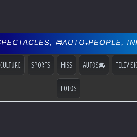
S, 🚘AUTO
PEOPLE, INFOS, EVÉN
•
CULTURE
SPORTS
MISS
AUTOS🚘
TÉLÉVISI
FOTOS