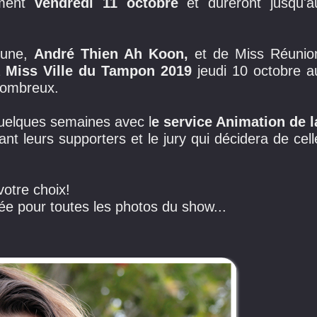
ement
vendredi 11 octobre
et dureront jusqu'a
mune,
André Thien Ah Koon,
et de Miss Réunio
a
Miss Ville du Tampon 2019
jeudi 10 octobre a
 nombreux.
uelques semaines avec l
e service Animation de l
ant leurs supporters et le jury qui décidera de cell
votre choix!
rée pour toutes les photos du show...