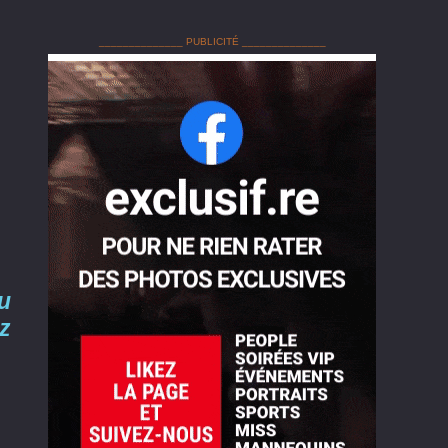
______________ PUBLICITÉ ______________
u
z