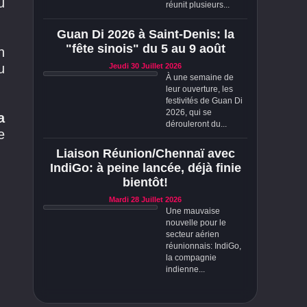
u
réunit plusieurs...
Guan Di 2026 à Saint-Denis: la
"fête sinois" du 5 au 9 août
n
u
Jeudi 30 Juillet 2026
À une semaine de
leur ouverture, les
festivités de Guan Di
2026, qui se
a
dérouleront du...
e
Liaison Réunion/Chennaï avec
IndiGo: à peine lancée, déjà finie
bientôt!
Mardi 28 Juillet 2026
Une mauvaise
nouvelle pour le
secteur aérien
réunionnais: IndiGo,
la compagnie
indienne...