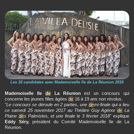
Les 16 candidates avec Mademoiselle Ile de La Réunion 2016
Mademoiselle Ile
de
La Réunion
est un concours qui
concerne les jeunes filles âgées
de
16 à 19 ans non révolus.
"
Le concours se déroule en 2 parties, une
de
mi-finale qui a lieu
ce samedi 25 novembre 2017 au Théâtre Guy Agénor
de
La
Plaine
de
s Palmistes, et une finale le 3 février 2018
" explique
Eddy Séry,
président du Comité Mademoiselle Ile de La
Réunion.