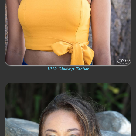
N°12: Gladwys Técher