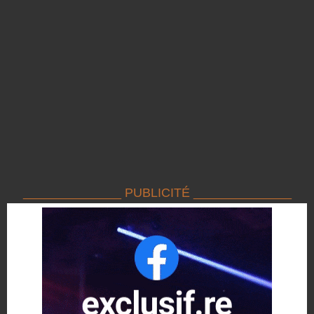
______________ PUBLICITÉ ______________