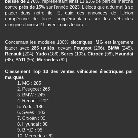
baissé de 2,76%,
représentant ainsi
13,63%
de part de marché
contre
près de 15%
sur l'année 2023. L'électrique a du mal à se
placer dans notre île. Et quid des annonces de l'Union
européenne de taxes supplémentaires sur les véhicules
d'origine chinoise? L'avenir nous le dira...
Concernant les modèles 100% électriques,
MG
est largement
leader avec
285 unités
, devant
Peugeot
(266),
BMW
(249),
Renault
(204),
Yudo
(186),
Seres
(103),
Citroën
(99),
Hyundai
(98),
BYD
(95),
Mercedes
(92).
Classement Top 10 des ventes véhicules électriques par
marques
MG : 285
Peugeot : 266
BMW : 249
Renault : 204
Yudo : 186
Seres : 103
Citroën : 99
Hyundai : 98
B.Y.D : 95
Mercedes : 92