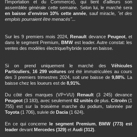
l'Importation et du Commerce), qui tient d'ailleurs son
assemblée générale cette semaine. Selon lui, le marché sera
en baisse d'environ 10% cette année
, sauf miracle,
"et des
emplois pourraient être menacés"...
Sur les 9 premiers mois 2024,
Renault
devance
Peugeot
, et
dans le segment Premium,
BMW
est leader. Autre constat: les
ventes des modèles électrique/hybride sont en baisse.
Si on prend uniquement le marché des
Véhicules
Particuliers
,
16 299 voi
tures
ont été immatriculées au cours
des 3 premiers trimestres 2024, soit une baisse de
9,88%.
La
baisse chez les loueurs est de
8,91%.
Du côté des marques (VP+VU)
Renault
(3 245) devance
Peugeot
(3 183), avec seulement
62 unités
de plus.
Citroën
(1
755) est sur la troisième marche du podium, talonnée par
Toyota
(1 706), suivie de
Dacia
(1 624).
En ce qui concerne
le segment Premium
,
BMW (773) est
leader
devant
Mercedes (329)
et
Audi (312)
.