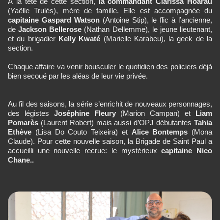
À la tête de cette section,
la commandant Clarissa Hoarau
(Yaëlle Trulès), mère de famille. Elle est accompagnée du
capitaine Gaspard Watson
(Antoine Stip), le flic à l’ancienne,
de
Jackson Bellerose
(Nathan Dellemme), le jeune lieutenant,
et du brigadier
Kelly Kwaté
(Marielle Karabeu), la geek de la
section.
Chaque affaire va venir bousculer le quotidien des policiers déjà
bien secoué par les aléas de leur vie privée.
Au fil des saisons, la série s’enrichit de nouveaux personnages,
des légistes
Joséphine Fleury
(Marion Campan) et
Liam
Pomarès
(Laurent Robert) mais aussi d’OPJ débutantes
Tahia
Ethève
(Lisa Do Couto Teixeira) et
Alice Bontemps
(Mona
Claude). Pour cette nouvelle saison, la Brigade de Saint Paul a
accueilli une nouvelle recrue: le mystérieux
capitaine Nico
Chane..