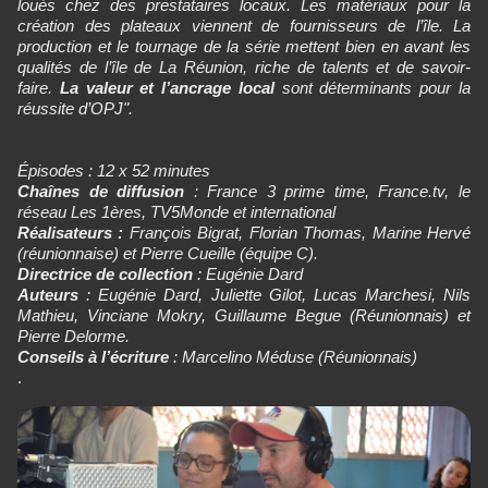
loués chez des prestataires locaux. Les matériaux pour la
création des plateaux viennent de fournisseurs de l’île. La
production et le tournage de la série mettent bien en avant les
qualités de l’île de La Réunion, riche de talents et de savoir-
faire.
La valeur et l’ancrage local
sont déterminants pour la
réussite d’OPJ".
Épisodes : 12 x 52 minutes
Chaînes de diffusion
: France 3 prime time, France.tv, le
réseau Les 1ères, TV5Monde et international
Réalisateurs :
François Bigrat, Florian Thomas, Marine Hervé
(réunionnaise) et Pierre Cueille (équipe C).
Directrice de collection
: Eugénie Dard
Auteurs
: Eugénie Dard, Juliette Gilot, Lucas Marchesi, Nils
Mathieu, Vinciane Mokry, Guillaume Begue (Réunionnais) et
Pierre Delorme.
Conseils à l’écriture
: Marcelino Méduse (Réunionnais)
.