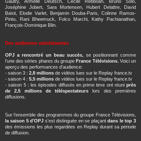
Gautry, Armelle Deutsch, Cécile Rebboah, Bruno Solo,
Joséphine Jobert, Sara Mortensen, Hubert Delattre, David
Baïot, Elodie Varlet, Benjamin Douba-Paris, Colinne Ramos-
Pinto, Rani Bheemuck, Folco Marchi, Kathy Pachianathan,
François-Dominique Blin.
Des audiences satisfaisantes
OPJ a rencontré un beau succès,
se positionnant comme
l'une des séries phares du groupe
France Télévisions.
Voici un
aperçu des performances d'audience:
- saison 3 :
2,8 millions
de vidéos lues sur le Replay france.tv
- saison 4 :
5,5 millions
de vidéos lues sur le Replay france.tv
- saison 5 : les épisodes diffusés en prime time ont réuni
près
de 2,5 millions de téléspectateurs
lors des premières
diffusions.
Sur l’ensemble des programmes du groupe France Télévisions,
la saison 5 d’OPJ
s'est distinguée en se plaçant
dans le top 3
des émissions les plus regardées en Replay durant sa période
de diffusion.