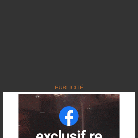
______________ PUBLICITÉ ______________