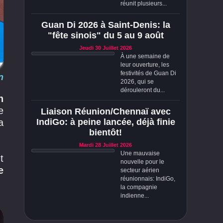
réunit plusieurs...
Guan Di 2026 à Saint-Denis: la
"fête sinois" du 5 au 9 août
Jeudi 30 Juillet 2026
À une semaine de
leur ouverture, les
festivités de Guan Di
n
2026, qui se
dérouleront du...
n
e
Liaison Réunion/Chennaï avec
a
IndiGo: à peine lancée, déjà finie
bientôt!
Mardi 28 Juillet 2026
Une mauvaise
t
nouvelle pour le
e
secteur aérien
réunionnais: IndiGo,
la compagnie
indienne...