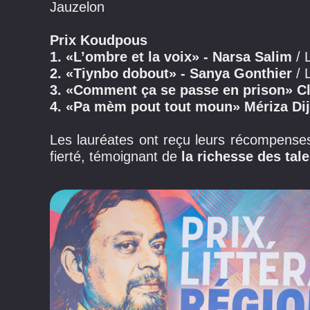
Jauzelon
Prix Koudpous
1. «L’ombre et la voix» - Narsa Salim
/ 
2. «Tiynbo dobout» - Sanya Gonthier
/ 
3. «Comment ça se passe en prison»
C
4. «Pa mèm pout tout moun» Mériza Di
Les lauréates ont reçu leurs récompenses
fierté, témoignant de
la richesse des tale