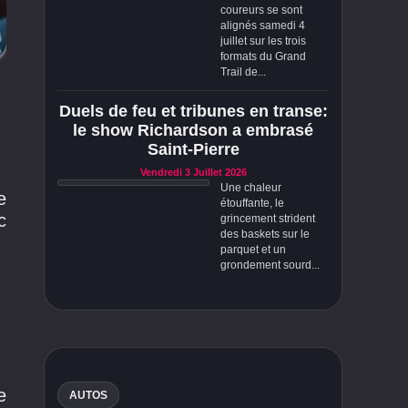
coureurs se sont
alignés samedi 4
juillet sur les trois
formats du Grand
Trail de...
Duels de feu et tribunes en transe:
le show Richardson a embrasé
Saint-Pierre
Vendredi 3 Juillet 2026
Une chaleur
e
étouffante, le
c
grincement strident
des baskets sur le
parquet et un
grondement sourd...
e
AUTOS