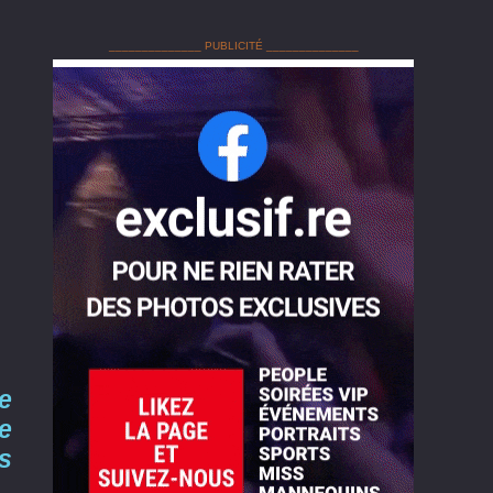
______________ PUBLICITÉ ______________
e
e
s