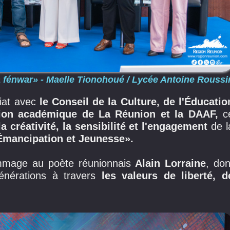
ya fénwar» - Maelle Tionohoué / Lycée Antoine Roussi
iat avec
le Conseil de la Culture, de l'Éducatio
ion académique de La Réunion et la DAAF,
c
la créativité, la sensibilité et l'engagement
de l
Émancipation et Jeunesse».
ommage au poète réunionnais
Alain Lorraine
, don
générations à travers
les valeurs de liberté, d