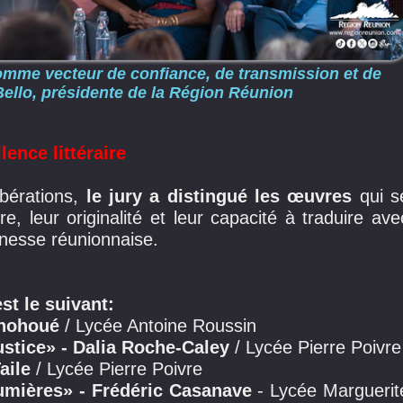
 comme vecteur de confiance, de transmission et de
Bello, présidente de la Région Réunion
ence littéraire
ibérations,
le jury a distingué les œuvres
qui s
e, leur originalité et leur capacité à traduire ave
eunesse réunionnaise.
st le suivant:
ionohoué
/ Lycée Antoine Roussin
ustice» - Dalia Roche-Caley
/ Lycée Pierre Poivre
aile
/ Lycée Pierre Poivre
lumières» - Frédéric Casanave
- Lycée Marguerit