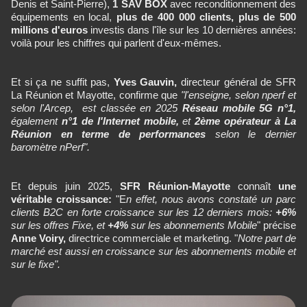
Denis et Saint-Pierre),
1 SAV BOX
avec reconditionnement des
équipements en local,
plus de 400 000 clients,
plus de 500
millions d'euros
investis dans l'île sur les 10 dernières années:
voilà pour les chiffres qui parlent d'eux-mêmes.
Et si ça ne suffit pas,
Yves Gauvin,
directeur général de SFR
La Réunion et Mayotte, confirme que
"l'enseigne, selon nperf et
selon l'Arcep, est classée en 2025
Réseau mobile 5G n°1,
également
n°1 de l'lnternet mobile,
et
2ème opérateur à La
Réunion en terme de performances
selon le dernier
baromètre nPerf".
Et depuis juin 2025,
SFR Réunion-Mayotte
connaît
une
véritable croissance:
"E
n effet, nous avons constaté un parc
clients B2C en forte croissance sur les 12 derniers mois:
+6%
sur les offres Fixe, et
+4%
sur les abonnements Mobile
" précise
Anne Voiry,
directrice commerciale et marketing. "
Notre part de
marché est aussi en croissance sur les abonnements mobile et
sur le fixe".