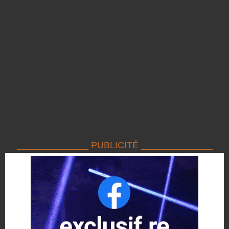
______________ PUBLICITÉ ______________