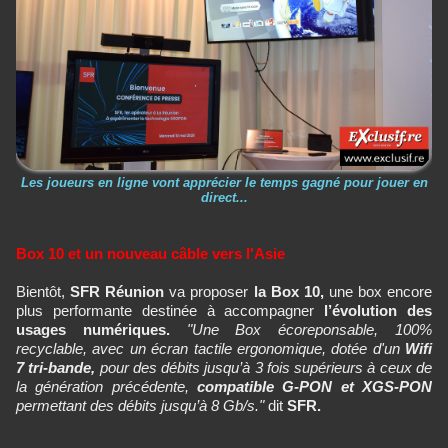
Les joueurs en ligne vont apprécier le temps gagné pour jouer en
direct...
Box 10 et un nouveau câble vers l'Asie
Bientôt,
SFR Réunion
va proposer
la Box 10,
une box encore
plus performante destinée à accompagner
l’évolution des
usages numériques.
"Une Box écoreponsable, 100%
recyclable, avec un écran tactile ergonomique, dotée d'un
Wifi
7 tri-bande,
pour des débits jusqu’à 3 fois supérieurs à ceux de
la génération précédente,
compatible G-PON et XGS-PON
permettant des débits jusqu’à 8 Gb/s."
dit
SFR.