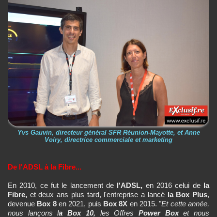
Yvs Gauvin, directeur général SFR Réunion-Mayotte, et Anne
Voiry, directrice commerciale et marketing
De l'ADSL à la Fibre...
En 2010, ce fut le lancement de
l'ADSL,
en 2016 celui de
la
Fibre,
et deux ans plus tard, l'entreprise a lancé
la Box Plus
,
devenue
Box 8
en 2021, puis
Box 8X
en 2015. "
Et cette année,
nous lançons l
a Box 10,
les Offres
Power Box
et nous