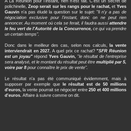
A La Réunion pour l'instant, rien n'est fait. C'est un secret de
polichinelle,
Zeop serait sur les rangs pour le rachat,
et
Yves
Gauvin
n'a pas éludé la question sur le sujet: "Il
n'y a pas de
négociation exclusive pour l'instant, donc on ne peut rien
annoncer. Au moment où cela se ferait, il faudra aussi
attendre
le feu vert de l'Autorité de la Concurrence,
ce qui va prendre
un certain temps".
Donc dans le meilleur des cas, selon nos calculs,
la vente
interviendrait en 2027.
A quel prix ce rachat?
"
SFR Réunion
est un joyau"
répond
Yves Gauvin,
"
le résultat de l'entreprise
sera analysé, et le montant du résultat peut être
multiplié par 5,
voire par 8
pour connaître le prix de vente".
Le résultat n'a pas été communiqué évidemment, mais à
supposer par exemple que
le résultat est de 50 millions
d'euros,
la vente pourrait se négocier entre
250 et 400 millions
d'euros.
Affaire à suivre comme on dit.