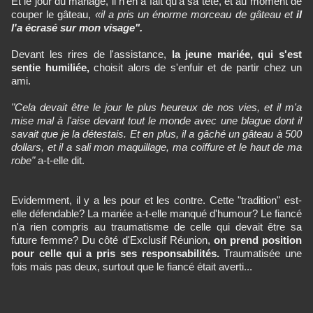
Et le jour du mariage, il n'en a fait qu'à sa tête, et au moment de
couper le gâteau,
«il a pris un énorme morceau de gâteau et
il
l'a écrasé sur mon visage".
Devant les rires de l'assistance,
la jeune mariée, qui s'est
sentie humiliée,
choisit alors de s'enfuir et de partir chez un
ami.
"Cela devait être le jour le plus heureux de nos vies, et il m'a
mise mal à l'aise devant tout le monde avec une blague dont il
savait que je la détestais. Et en plus, il a gâché un gâteau à 500
dollars, et il a sali mon maquillage, ma coiffure et le haut de ma
robe"
a-t-elle dit.
Evidemment, il y a les pour et les contre. Cette "tradition" est-
elle défendable? La mariée a-t-elle manqué d'humour? Le fiancé
n'a rien compris au traumatisme de celle qui devait être sa
future femme? Du côté d'Exclusif Réunion,
on prend position
pour celle qui a pris ses responsabilités.
Traumatisée une
fois mais pas deux, surtout que le fiancé était averti...