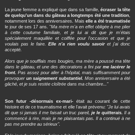
La jeune femme a expliqué que dans sa famille,
écraser la tête
de quelqu'un dans du gâteau a longtemps été une tradition
,
notamment lors des anniversaires. Mais
elle a été traumatisée
le jour de ses 17 ans. "
Ma mère m'a en effet obligée à me plier
à cette coutume familiale, et je lui ai dit que je m'étais
spécialement maquillée et coiffée pour l'occasion et que je
voulais pas le faire.
Elle n'a rien voulu savoir
et j'ai donc
accepté.
Alors que je soufflais mes bougies,
ma mère a poussé ma tête
dans le gâteau, et une des décorations a fini par
me lacérer le
front.
Pas assez pour aller à l'hôpital, mais suffisamment pour
provoquer
un saignement substantiel.
Mon anniversaire a été
gâché, et je suis restée cloîtrée dans ma chambre..."
Son futur -désormais ex-mari-
était au courant de cette
histoire et de ce traumatisme et elle l'avait prévenu:
"Je lui avais
dit que si jamais il me faisait un truc pareil,
je le quitterais.
Il a
commencé à rire, mais je ne plaisantais pas. Il a continué à ne
pas me prendre au sérieux".