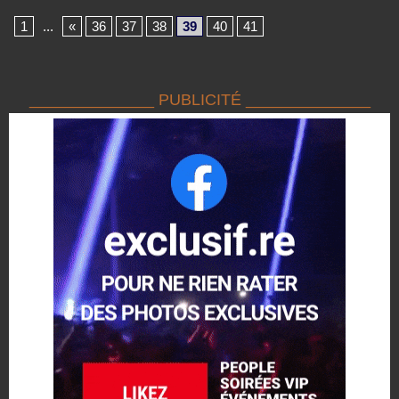
1
...
«
36
37
38
39
40
41
______________ PUBLICITÉ ______________