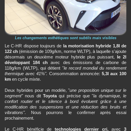
Les changements esthétiques sont subtils mais visibles
Le C-HR dispose toujours de
la motorisation hybride 1,8l de
122 ch
(émission de 109g/km, norme WLTP), à laquelle s'ajoute
désormais un deuxième moteur hybride plus puissant,
le 2l
développant 184 ch
avec des émissions de carbone de
118g/km (WLTP), qui détient "
le record mondial du rendement
thermique avec 41%".
Consommation annoncée:
5,3l aux 100
km
en cycle mixte.
Deux hybrides pour un modèle, "
une proposition unique sur le
segment"
nous dit
Toyota
qui précise que "
la dynamique, le
confort routier et le silence à bord évoluent grâce à une
modification des suspensions et une réduction des bruits et
vibrations"
. Nous pourrons le confirmer après essai
prochainement.
Le C-HR bénéficie de
technologies dernier cri,
avec
3