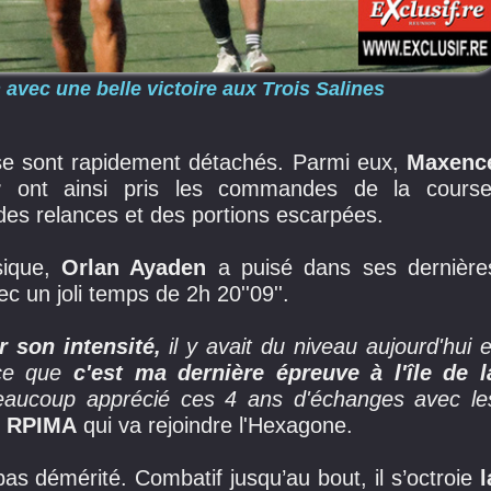
avec une belle victoire aux Trois Salines
t se sont rapidement détachés. Parmi eux,
Maxenc
er
ont ainsi pris les commandes de la course
 des relances et des portions escarpées.
sique,
Orlan Ayaden
a puisé dans ses dernière
ec un joli temps de 2h 20''09''.
r son intensité,
il y avait du niveau aujourd'hui e
rce que
c'est ma dernière épreuve à l'île de l
beaucoup apprécié ces 4 ans d'échanges avec le
me RPIMA
qui va rejoindre l'Hexagone.
s démérité. Combatif jusqu’au bout, il s’octroie
l