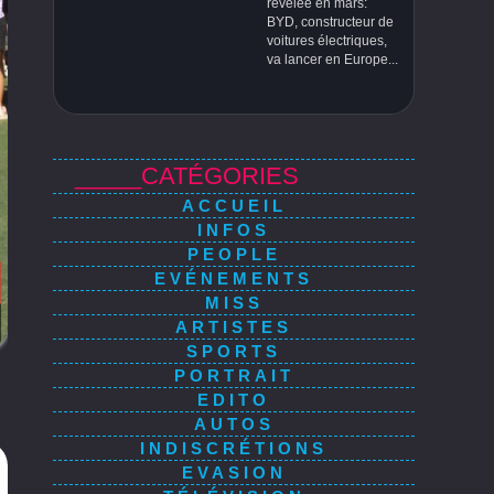
révélée en mars:
BYD, constructeur de
voitures électriques,
va lancer en Europe...
_____CATÉGORIES
ACCUEIL
INFOS
PEOPLE
EVÉNEMENTS
MISS
ARTISTES
SPORTS
PORTRAIT
EDITO
AUTOS
INDISCRÉTIONS
EVASION