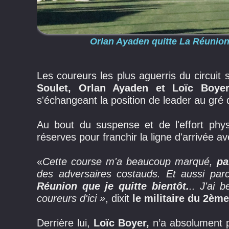
Orlan Ayaden quitte La Réunion 
Les coureurs les plus aguerris du circui
Soulet, Orlan Ayaden et Loïc Boy
s'échangeant la position de leader au gré
Au bout du suspense et de l'effort phy
réserves pour franchir la ligne d'arrivée av
«
Cette course m'a beaucoup marqué,
pa
des adversaires costauds. Et aussi pa
Réunion que je quitte bientôt.
.. J'ai 
coureurs d'ici »
, dixit
le militaire du 2è
Derrière lui,
Loïc Boyer,
n’a absolument pa