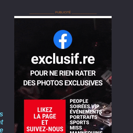
______________ PUBLICITÉ ______________
s
t
e