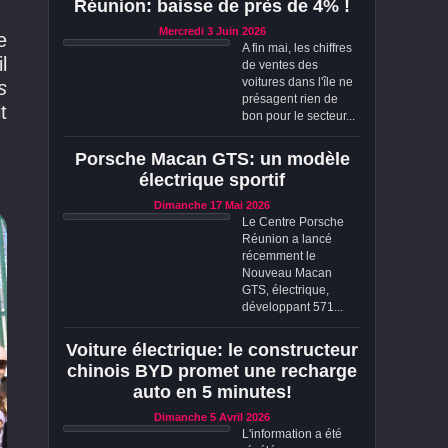
Réunion: baisse de près de 4% !
Mercredi 3 Juin 2026
e
A fin mai, les chiffres
l
de ventes des
voitures dans l'île ne
s
présagent rien de
it
bon pour le secteur...
Porsche Macan GTS: un modèle
électrique sportif
Dimanche 17 Mai 2026
Le Centre Porsche
Réunion a lancé
récemment le
Nouveau Macan
GTS, électrique,
développant 571...
Voiture électrique: le constructeur
chinois BYD promet une recharge
auto en 5 minutes!
Dimanche 5 Avril 2026
L'information a été