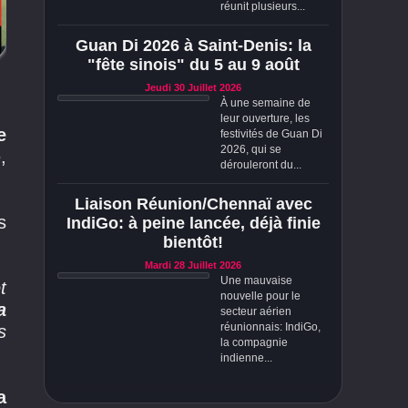
réunit plusieurs...
Guan Di 2026 à Saint-Denis: la
"fête sinois" du 5 au 9 août
Jeudi 30 Juillet 2026
À une semaine de
leur ouverture, les
e
festivités de Guan Di
2026, qui se
,
dérouleront du...
Liaison Réunion/Chennaï avec
s
IndiGo: à peine lancée, déjà finie
bientôt!
Mardi 28 Juillet 2026
Une mauvaise
t
nouvelle pour le
a
secteur aérien
réunionnais: IndiGo,
s
la compagnie
indienne...
a