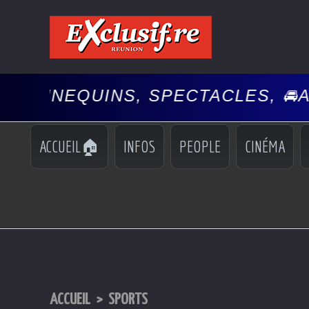
S, SPECTACLES, 🚘AUTO
PEOPLE,
•
ACCUEIL🏠
INFOS
PEOPLE
CINÉMA
ACCUEIL
>
SPORTS