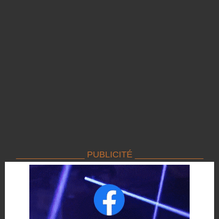
______________ PUBLICITÉ ______________