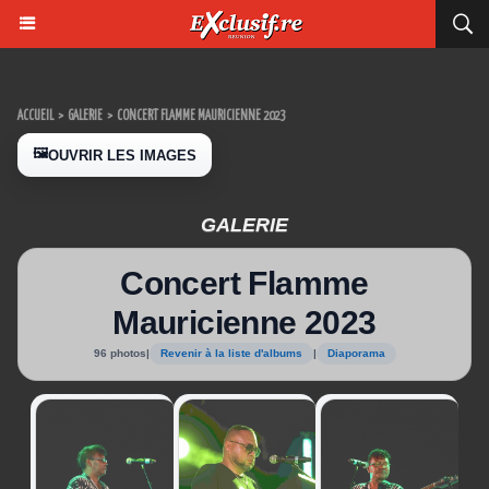
ACCUEIL
>
GALERIE
>
CONCERT FLAMME MAURICIENNE 2023
🖼️
OUVRIR LES IMAGES
GALERIE
Concert Flamme
Mauricienne 2023
96 photos
|
Revenir à la liste d'albums
|
Diaporama