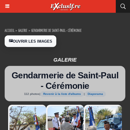
ACCUEIL
>
GALERIE
>
GENDARMERIE DE SAINT-PAUL - CÉRÉMONIE
🖼️
OUVRIR LES IMAGES
GALERIE
Gendarmerie de Saint-Paul
- Cérémonie
112 photos
|
Revenir à la liste d'albums
|
Diaporama