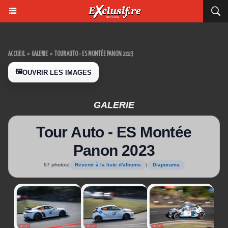
ACCUEIL
>
GALERIE
>
TOUR AUTO - ES MONTÉE PANON 2023
🖼️
OUVRIR LES IMAGES
GALERIE
Tour Auto - ES Montée
Panon 2023
57 photos
|
Revenir à la liste d'albums
|
Diaporama