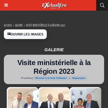
ACCUEIL
>
GALERIE
>
VISITE MINISTÉRIELLE À LA RÉGION 2023
🖼️
OUVRIR LES IMAGES
GALERIE
Visite ministérielle à la
Région 2023
75 photos
|
Revenir à la liste d'albums
|
Diaporama