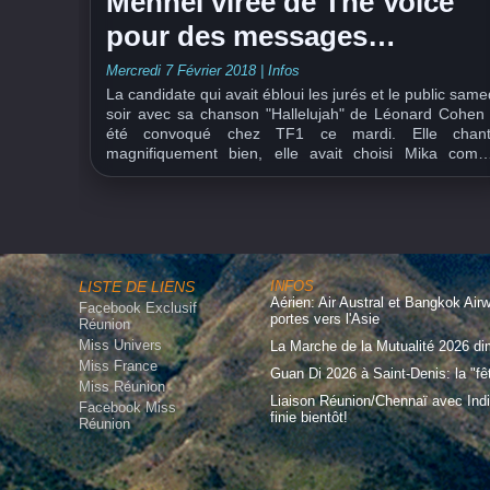
Mennel virée de The Voice
pour des messages
polémiques?
Mercredi 7 Février 2018
|
Infos
La candidate qui avait ébloui les jurés et le public same
soir avec sa chanson "Hallelujah" de Léonard Cohen
été convoqué chez TF1 ce mardi. Elle chan
magnifiquement bien, elle avait choisi Mika com
coach, mais la chaîne va certainement l'exclure 
concours... L'objet du délit? Des...
LISTE DE LIENS
INFOS
Aérien: Air Austral et Bangkok Air
Facebook Exclusif
portes vers l'Asie
Réunion
Miss Univers
La Marche de la Mutualité 2026 d
Miss France
Guan Di 2026 à Saint-Denis: la "fê
Miss Réunion
Liaison Réunion/Chennaï avec Indi
Facebook Miss
finie bientôt!
Réunion