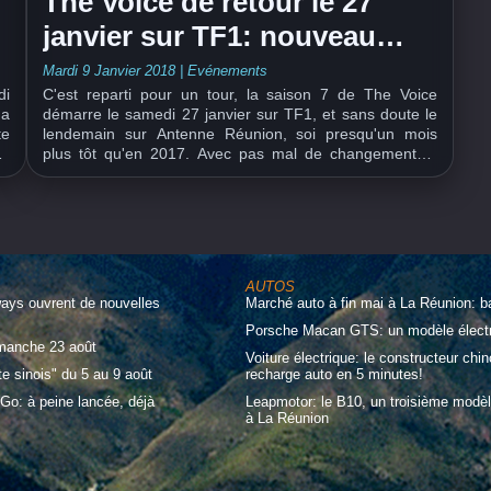
The Voice de retour le 27
janvier sur TF1: nouveau
jury, nouvelles règles
Mardi 9 Janvier 2018
|
Evénements
di
C'est reparti pour un tour, la saison 7 de The Voice
 a
démarre le samedi 27 janvier sur TF1, et sans doute le
te
lendemain sur Antenne Réunion, soi presqu'un mois
me
plus tôt qu'en 2017. Avec pas mal de changements...
du
D'abord le jury, avec l'arrivée de Pascal Obispo qui
remplace M. Pokora. les trois...
AUTOS
ways ouvrent de nouvelles
Marché auto à fin mai à La Réunion: b
Porsche Macan GTS: un modèle électri
imanche 23 août
Voiture électrique: le constructeur ch
te sinois" du 5 au 9 août
recharge auto en 5 minutes!
Go: à peine lancée, déjà
Leapmotor: le B10, un troisième modèl
à La Réunion