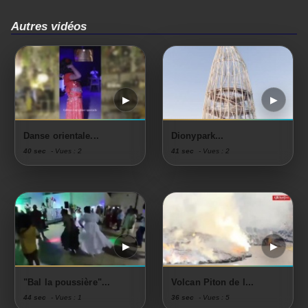
Autres vidéos
Danse orientale...
Dionypark...
40 sec
- Vues : 2
41 sec
- Vues : 2
"Bal la poussière"...
Volcan Piton de l...
44 sec
- Vues : 1
36 sec
- Vues : 5