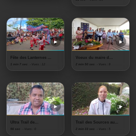
Fête des Lanternes ...
Voeux du maire d...
1 min 7 sec
- Vues : 12
2 min 50 sec
- Vues : 9
Ultra Trail de...
Trail des Sources au...
56 sec
- Vues : 0
2 min 33 sec
- Vues : 5