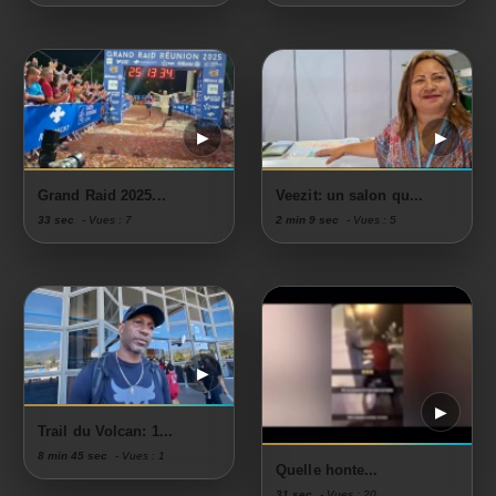
Grand Raid 2025...
Veezit: un salon qu...
33 sec
- Vues : 7
2 min 9 sec
- Vues : 5
Trail du Volcan: 1...
8 min 45 sec
- Vues : 1
Quelle honte...
31 sec
- Vues : 20