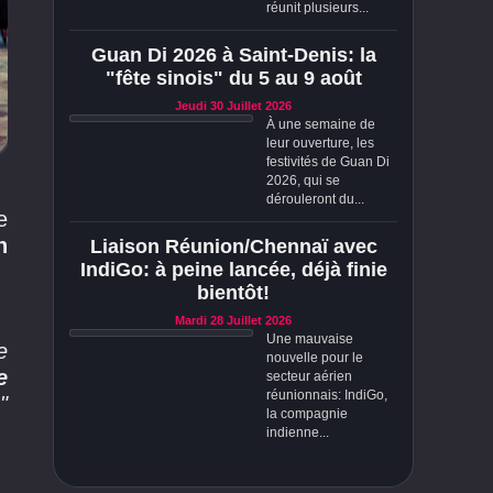
réunit plusieurs...
Guan Di 2026 à Saint-Denis: la
"fête sinois" du 5 au 9 août
Jeudi 30 Juillet 2026
À une semaine de
leur ouverture, les
festivités de Guan Di
2026, qui se
dérouleront du...
e
h
Liaison Réunion/Chennaï avec
IndiGo: à peine lancée, déjà finie
bientôt!
Mardi 28 Juillet 2026
Une mauvaise
e
nouvelle pour le
e
secteur aérien
réunionnais: IndiGo,
"
la compagnie
indienne...