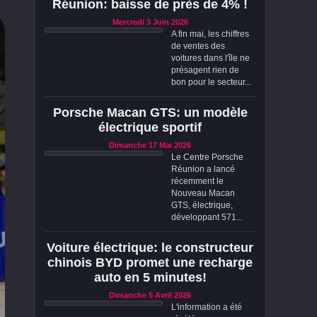
Réunion: baisse de près de 4% !
Mercredi 3 Juin 2026
A fin mai, les chiffres
de ventes des
voitures dans l'île ne
présagent rien de
bon pour le secteur...
Porsche Macan GTS: un modèle
électrique sportif
Dimanche 17 Mai 2026
Le Centre Porsche
Réunion a lancé
récemment le
Nouveau Macan
GTS, électrique,
développant 571...
Voiture électrique: le constructeur
chinois BYD promet une recharge
auto en 5 minutes!
Dimanche 5 Avril 2026
L'information a été