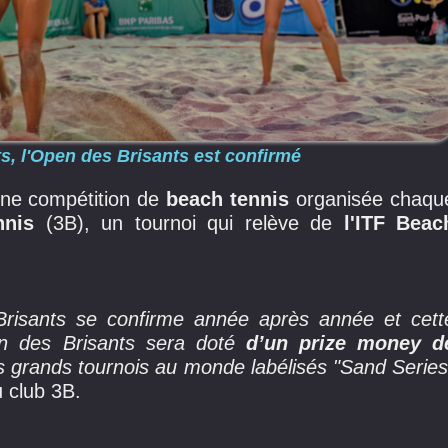
ts, l'Open des Brisants est confirmé
ne compétition de
beach tennis
organisée chaqu
nnis
(3B), un tournoi qui relève de
l'ITF Beac
Brisants se confirme année après année et cett
en des Brisants sera doté
d’un prize money d
res grands tournois au monde labélisés "Sand Series
 club 3B.