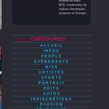
révélée en mars:
BYD, constructeur de
voitures électriques,
va lancer en Europe...
_____CATÉGORIES
ACCUEIL
INFOS
PEOPLE
EVÉNEMENTS
MISS
ARTISTES
SPORTS
PORTRAIT
EDITO
AUTOS
INDISCRÉTIONS
EVASION