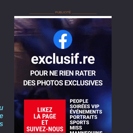
______________ PUBLICITÉ ______________
eu
e
s