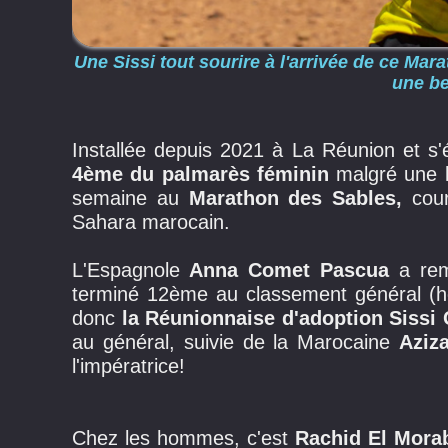
Une Sissi tout sourire à l'arrivée de ce Ma
une be
Installée depuis 2021 à La Réunion et 
4ème du palmarès féminin
malgré une 
semaine au
Marathon des Sables,
cour
Sahara marocain.
L'Espagnole
Anna Comet Pascua
a re
terminé 12ème au classement général (h
donc
la Réunionnaise d'adoption Sissi
au général, suivie de la Marocaine
Aziz
l'impératrice!
Chez les hommes, c'est
Rachid El Mora