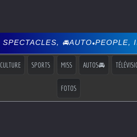
, 🚘AUTO
PEOPLE, INFOS, EVÉN
•
CULTURE
SPORTS
MISS
AUTOS🚘
TÉLÉVISI
FOTOS