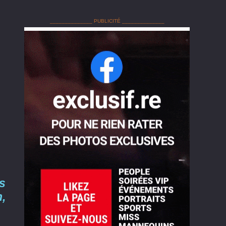
______________ PUBLICITÉ ______________
s
,