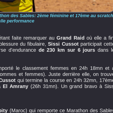
rathon des Sables: 2ème féminine et 17ème au scratch
lle performance
s'étant faite remarquer au
Grand Raid
où elle a fin
blessure du fibulaire,
Sissi Cussot
participait cett
se d'endurance
de 230 km sur 6 jours
dans l
mporté le classement femmes en 24h 18mn et 
ommes et femmes). Juste derrière elle, on trouv
 Cussot
qui termine la course en 24h 32mn, 17èm
a El Amrany
(26h 31mn). Un grand bravo à Siss
bity
(Maroc) qui remporte ce Marathon des Sable