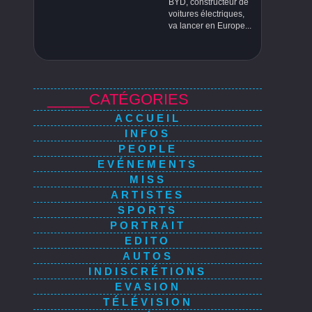
BYD, constructeur de
voitures électriques,
va lancer en Europe...
_____CATÉGORIES
ACCUEIL
INFOS
PEOPLE
EVÉNEMENTS
MISS
ARTISTES
SPORTS
PORTRAIT
EDITO
AUTOS
INDISCRÉTIONS
EVASION
TÉLÉVISION