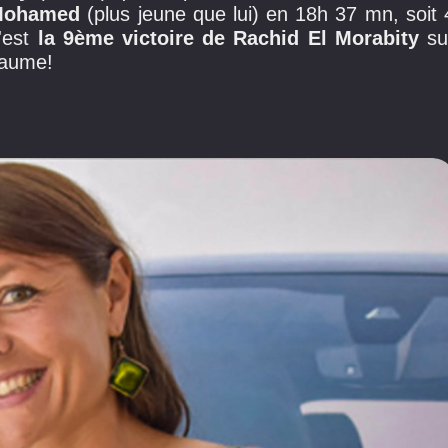
 Mohamed
(plus jeune que lui) en 18h 37 mn, soit 
c'est
la 9ème victoire de Rachid El Morabity
su
yaume!