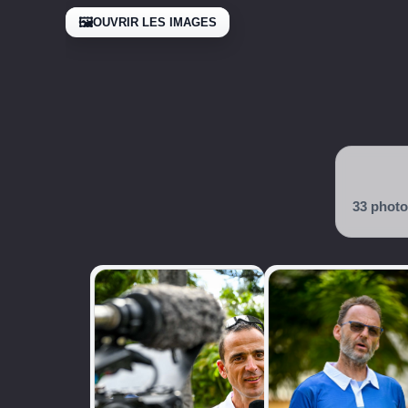
🖼️
OUVRIR LES IMAGES
33 phot