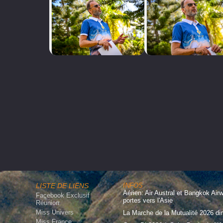
LISTE DE LIENS
INFOS
Aérien: Air Austral et Bangkok Air
Facebook Exclusif
portes vers l'Asie
Réunion
Miss Univers
La Marche de la Mutualité 2026 d
Miss France