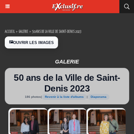
ACCUEIL
>
GALERIE
>
50 ANS DE LA VILLE DE SAINT-DENIS 2023
🖼️
OUVRIR LES IMAGES
GALERIE
50 ans de la Ville de Saint-
Denis 2023
186 photos
|
Revenir à la liste d'albums
|
Diaporama