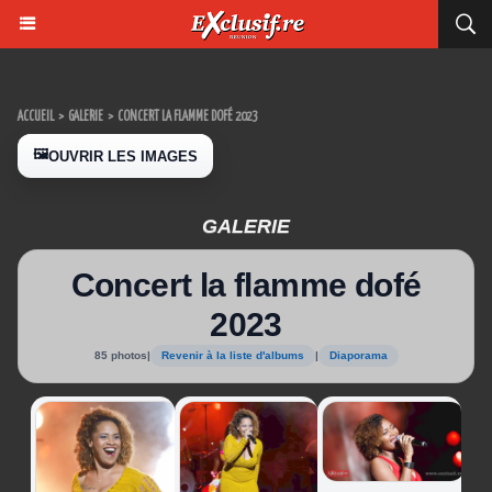
ACCUEIL
>
GALERIE
>
CONCERT LA FLAMME DOFÉ 2023
🖼️
OUVRIR LES IMAGES
GALERIE
Concert la flamme dofé
2023
85 photos
|
Revenir à la liste d'albums
|
Diaporama