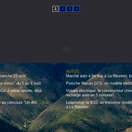
1
2
3
4
AUTOS
imanche 23 août
Marché auto à fin mai à La Réunion: b
te sinois" du 5 au 9 août
Porsche Macan GTS: un modèle électri
Go: à peine lancée, déjà
Voiture électrique: le constructeur ch
recharge auto en 5 minutes!
r au concours “Un des
Leapmotor: le B10, un troisième modèl
à La Réunion