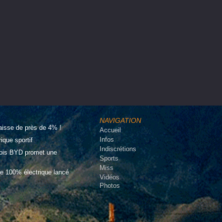
NAVIGATION
aisse de près de 4% !
Accueil
Infos
que sportif
Indiscrétions
inois BYD promet une
Sports
Miss
e 100% électrique lancé
Vidéos
Photos