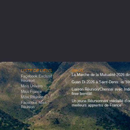
LISTE DE LIENS
INFOS
La Marche de la Mutualité 2026 d
Facebook Exclusif
Réunion
Guan Di 2026 à Saint-Denis: la "fê
Miss Univers
Liaison Réunion/Chennaï avec Indi
Miss France
finie bientôt!
Miss Réunion
Un jeune Réunionnais médaillé d’o
Facebook Miss
meilleurs apprentis de France”
Réunion