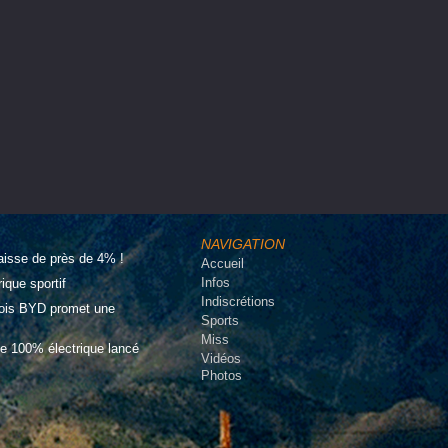
NAVIGATION
aisse de près de 4% !
Accueil
Infos
que sportif
Indiscrétions
inois BYD promet une
Sports
Miss
e 100% électrique lancé
Vidéos
Photos