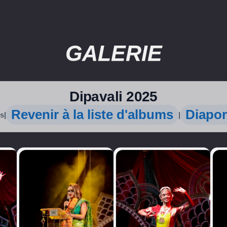
GALERIE
Dipavali 2025
Revenir à la liste d'albums
Diapo
os
|
|