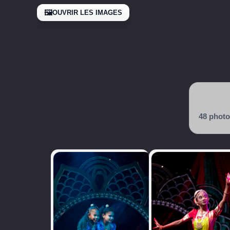
🖼️
OUVRIR LES IMAGES
48 phot