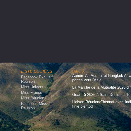
LISTE DE LIENS
INFOS
Aérien: Air Austral et Bangkok Air
Facebook Exclusif
portes vers l'Asie
Réunion
Miss Univers
La Marche de la Mutualité 2026 d
Miss France
Guan Di 2026 à Saint-Denis: la "fê
Miss Réunion
Liaison Réunion/Chennaï avec Indi
Facebook Miss
finie bientôt!
Réunion