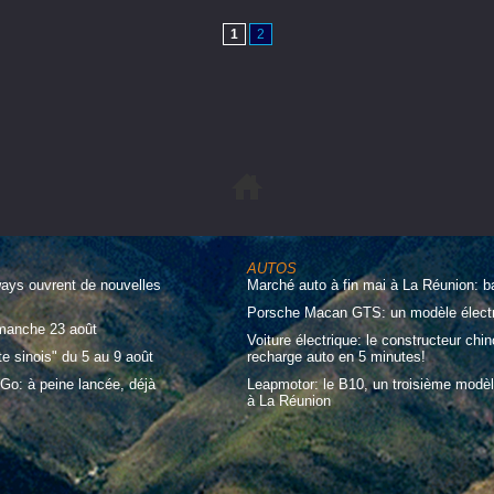
1
2
AUTOS
ways ouvrent de nouvelles
Marché auto à fin mai à La Réunion: b
Porsche Macan GTS: un modèle électri
imanche 23 août
Voiture électrique: le constructeur ch
te sinois" du 5 au 9 août
recharge auto en 5 minutes!
Go: à peine lancée, déjà
Leapmotor: le B10, un troisième modèl
à La Réunion