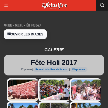
ACCUEIL
>
GALERIE
>
FÊTE HOLI 2017
🖼️
OUVRIR LES IMAGES
GALERIE
Fête Holi 2017
27 photos
|
Revenir à la liste d'albums
|
Diaporama