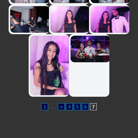
1
...
«
4
5
6
7