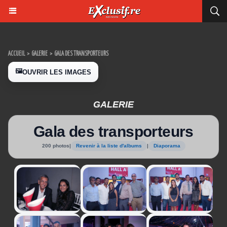
ACCUEIL
>
GALERIE
>
GALA DES TRANSPORTEURS
🖼️
OUVRIR LES IMAGES
GALERIE
Gala des transporteurs
200 photos
|
Revenir à la liste d'albums
|
Diaporama