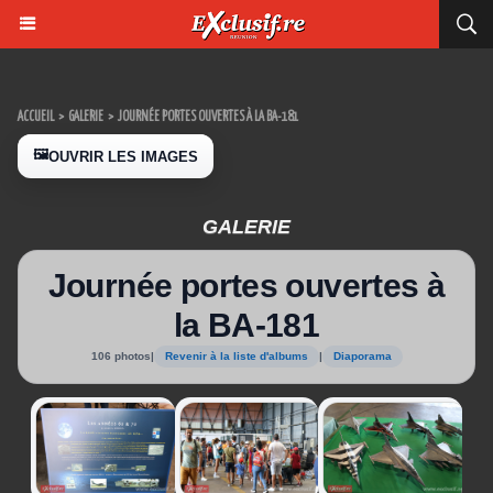
ACCUEIL
>
GALERIE
>
JOURNÉE PORTES OUVERTES À LA BA-181
🖼️
OUVRIR LES IMAGES
GALERIE
Journée portes ouvertes à
la BA-181
106 photos
|
Revenir à la liste d'albums
|
Diaporama