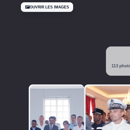
🖼️
OUVRIR LES IMAGES
113 phot