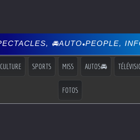
ES, 🚘AUTO
PEOPLE, INFOS, EVÉ
•
CULTURE
SPORTS
MISS
AUTOS🚘
TÉLÉVISI
FOTOS