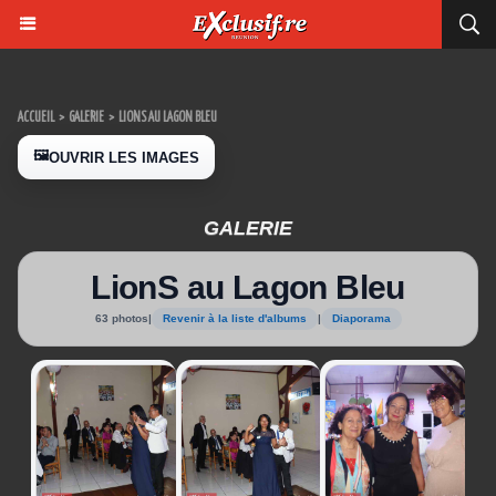
ACCUEIL
>
GALERIE
>
LIONS AU LAGON BLEU
🖼️
OUVRIR LES IMAGES
GALERIE
LionS au Lagon Bleu
63 photos
|
Revenir à la liste d'albums
|
Diaporama