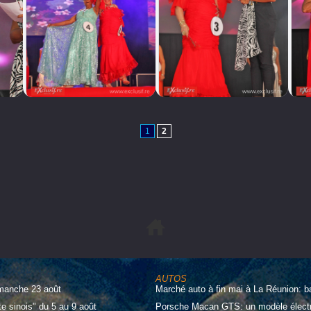
1
2
AUTOS
imanche 23 août
Marché auto à fin mai à La Réunion: b
te sinois" du 5 au 9 août
Porsche Macan GTS: un modèle électri