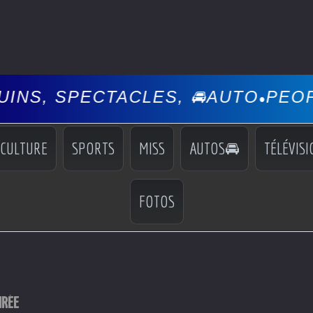
 SPECTACLES, 🚘AUTO
PEOPLE, 
•
CULTURE
SPORTS
MISS
AUTOS🚘
TÉLÉVISI
FOTOS
IRÉE