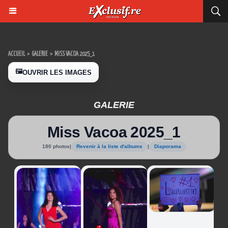
ACCUEIL
>
GALERIE
>
MISS VACOA 2025_1
🖼️
OUVRIR LES IMAGES
GALERIE
Miss Vacoa 2025_1
180 photos
|
Revenir à la liste d'albums
|
Diaporama