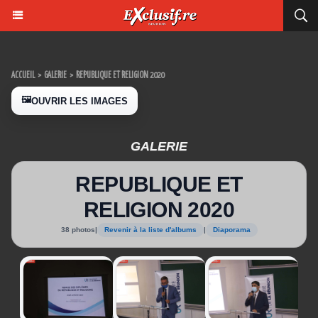
ACCUEIL
>
GALERIE
>
REPUBLIQUE ET RELIGION 2020
🖼️
OUVRIR LES IMAGES
GALERIE
REPUBLIQUE ET
RELIGION 2020
38 photos
|
Revenir à la liste d'albums
|
Diaporama