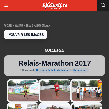
ACCUEIL
>
GALERIE
>
RELAIS-MARATHON 2017
🖼️
OUVRIR LES IMAGES
GALERIE
Relais-Marathon 2017
111 photos
|
Revenir à la liste d'albums
|
Diaporama