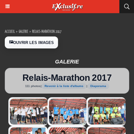
ACCUEIL
>
GALERIE
>
RELAIS-MARATHON 2017
🖼️
OUVRIR LES IMAGES
GALERIE
Relais-Marathon 2017
111 photos
|
Revenir à la liste d'albums
|
Diaporama